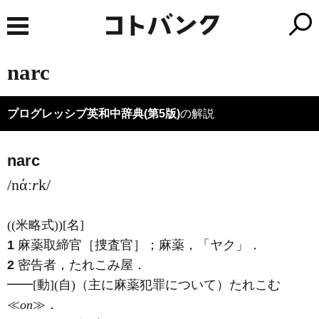
narc
プログレッシブ英和中辞典(第5版)
の解説
narc
/nάː
r
k/
((米略式))
[名]
1
麻薬取締官［捜査官］；麻薬，「ヤク」
．
2
密告者，たれこみ屋
．
━━
[動]
(自)
（主に麻薬犯罪について）たれこむ
≪
on
≫
．