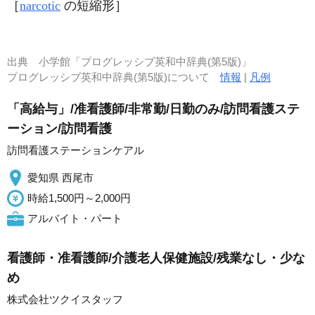
［
narcotic
の短縮形］
出典
小学館「プログレッシブ英和中辞典(第5版)」
プログレッシブ英和中辞典(第5版)について
情報
|
凡例
「高給与」/准看護師/非常勤/日勤のみ/訪問看護ステ
ーション/訪問看護
訪問看護ステーションケアル
愛知県 西尾市
時給1,500円～2,000円
アルバイト・パート
看護師・准看護師/介護老人保健施設/残業なし・少な
め
株式会社ツクイスタッフ