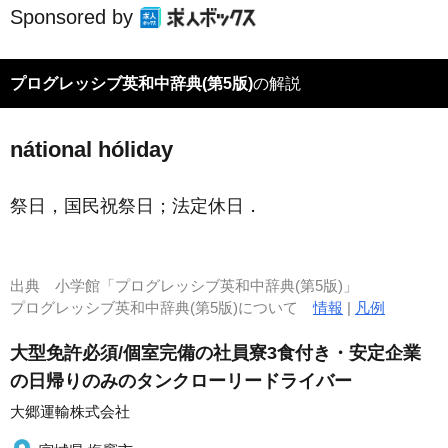
Sponsored by
プログレッシブ英和中辞典(第5版)
の解説
nátional hóliday
祭日，国民祝祭日；法定休日
．
出典
小学館「プログレッシブ英和中辞典(第5版)」
プログレッシブ英和中辞典(第5版)について
情報
|
凡例
大型免許必須/個室完備の社員寮3食付き・安定企業
の日帰りのみのタンクローリードライバー
大郷運輸株式会社