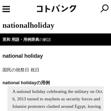
nationalholiday
英和 用語・用例辞典
の解説
national holiday
国民の祝祭日 祝日
national holidayの用例
A national holiday celebrating the military on Oct.
6, 2013 turned to mayhem as security forces and
Islamist protesters clashed around Egypt, leaving