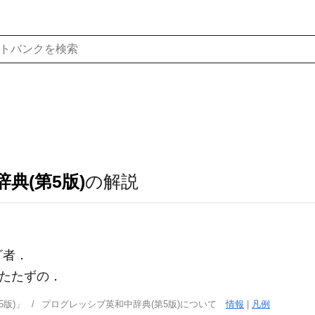
典(第5版)
の解説
ざ者
．
たたずの
．
版)」
プログレッシブ英和中辞典(第5版)について
情報
|
凡例