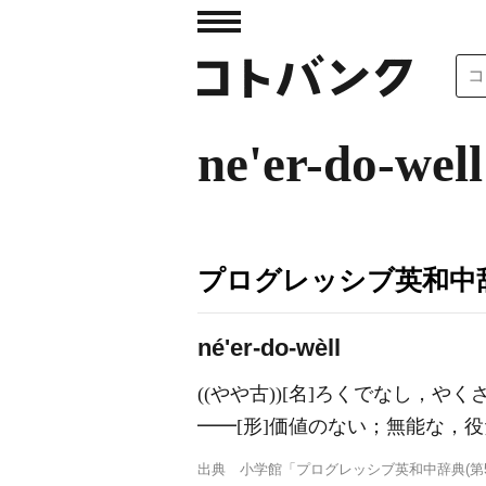
ne'er-do-well
プログレッシブ英和中辞
né'er-do-wèll
((やや古))
[名]
ろくでなし，やく
━━
[形]
価値のない；無能な，役
出典
小学館「プログレッシブ英和中辞典(第5