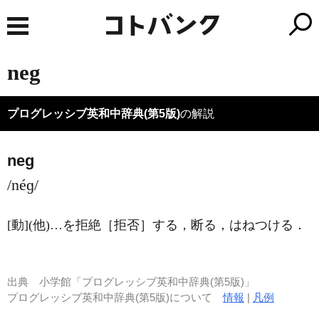
neg
プログレッシブ英和中辞典(第5版)
の解説
neg
/néɡ/
[動]
(他)
…を拒絶［拒否］する，断る，はねつける
．
出典
小学館「プログレッシブ英和中辞典(第5版)」
プログレッシブ英和中辞典(第5版)について
情報
|
凡例