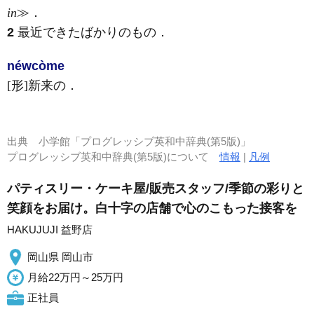
in
≫
．
2
最近できたばかりのもの
．
néwcòme
[形]
新来の
．
出典
小学館「プログレッシブ英和中辞典(第5版)」
プログレッシブ英和中辞典(第5版)について
情報
|
凡例
パティスリー・ケーキ屋/販売スタッフ/季節の彩りと
笑顔をお届け。白十字の店舗で心のこもった接客を
HAKUJUJI 益野店
岡山県 岡山市
月給22万円～25万円
正社員