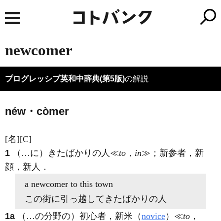
newcomer
プログレッシブ英和中辞典(第5版)
の解説
néw・còmer
[名]
[C]
1
（…に）きたばかりの人≪
to
，
in
≫；新参者，新
顔，新人
．
a
newcomer to
this town
この街に引っ越してきたばかりの人
1a
（…の分野の）初心者，新米（
novice
）≪
to
，