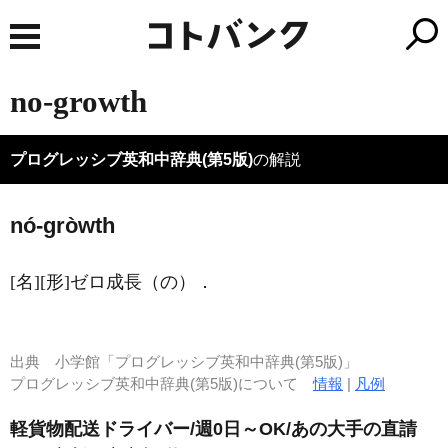
no-growth
プログレッシブ英和中辞典(第5版)
の解説
nó-gròwth
[名]
[形]
ゼロ成長（の）
．
出典
小学館「プログレッシブ英和中辞典(第5版)」
プログレッシブ英和中辞典(第5版)について
情報
|
凡例
軽貨物配送ドライバー/週0日～OK/あの大手の直請