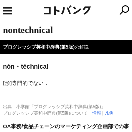
nontechnical
プログレッシブ英和中辞典(第5版)
の解説
nòn・téchnical
[形]
専門的でない
．
出典
小学館「プログレッシブ英和中辞典(第5版)」
プログレッシブ英和中辞典(第5版)について
情報
|
凡例
OA事務/食品チェーンのマーケティング企画部での事