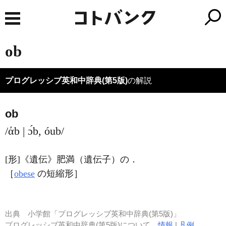
ob
プログレッシブ英和中辞典(第5版)
の解説
ob
/άb | ɔ́b, óub/
[形]
《遺伝》
肥満（遺伝子）の
．
［
obese
の短縮形］
出典
小学館「プログレッシブ英和中辞典(第5版)」
プログレッシブ英和中辞典(第5版)について
情報
|
凡例