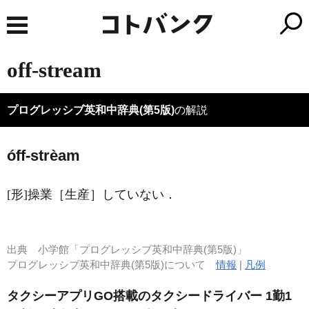
off-stream
プログレッシブ英和中辞典(第5版)
の解説
óff-strèam
[形]
操業［生産］していない
．
出典
小学館「プログレッシブ英和中辞典(第5版)」
プログレッシブ英和中辞典(第5版)について
情報
|
凡例
タクシーアプリGO搭載のタクシードライバー 1勤1