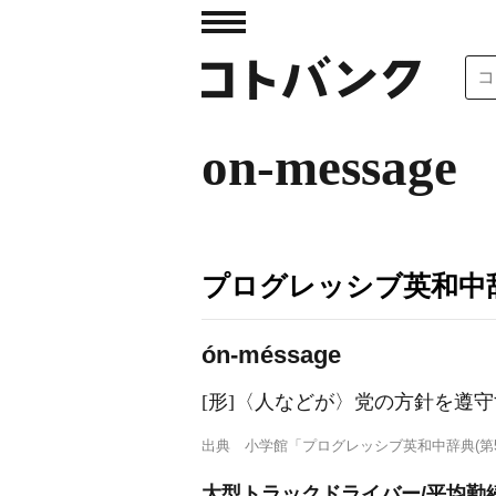
on-message
プログレッシブ英和中辞
ón-méssage
[形]
〈人などが〉党の方針を遵守
出典
小学館「プログレッシブ英和中辞典(第5
大型トラックドライバー/平均勤続