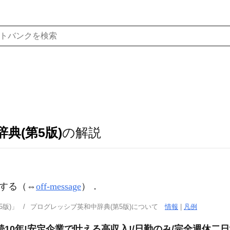
典(第5版)
の解説
する（⇔
off-message
）
．
版)」
プログレッシブ英和中辞典(第5版)について
情報
|
凡例
10年!安定企業で叶える高収入!/日勤のみ/完全週休二