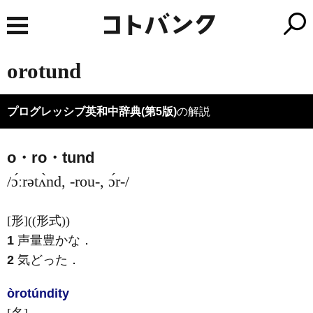
orotund
プログレッシブ英和中辞典(第5版)
の解説
o・ro・tund
/ɔ́ːrətʌ̀nd, -rou-, ɔ́r-/
[形]
((形式))
1
声量豊かな
．
2
気どった
．
òrotúndity