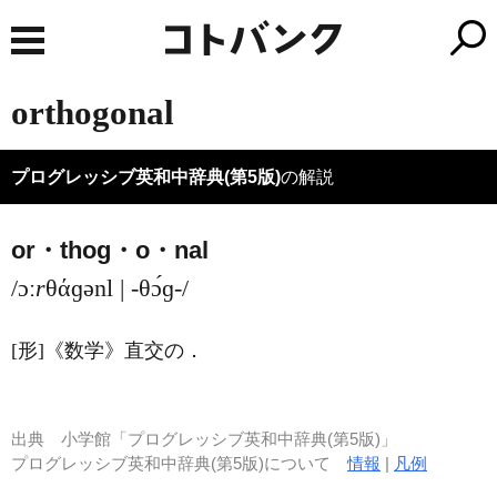
orthogonal
プログレッシブ英和中辞典(第5版)
の解説
or・thog・o・nal
/ɔː
r
θάɡənl | -θɔ́ɡ-/
[形]
《数学》
直交の
．
出典
小学館「プログレッシブ英和中辞典(第5版)」
プログレッシブ英和中辞典(第5版)について
情報
|
凡例