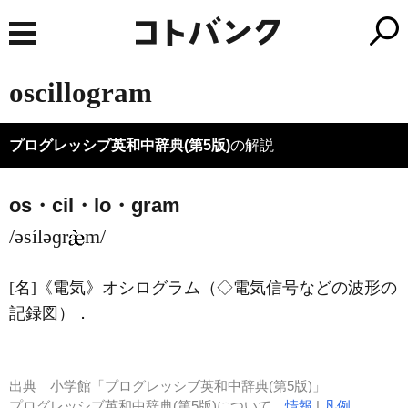
oscillogram
プログレッシブ英和中辞典(第5版)
の解説
os・cil・lo・gram
/əsíləɡr
m/
[名]
《電気》
オシログラム（◇電気信号などの波形の
記録図）
．
出典
小学館「プログレッシブ英和中辞典(第5版)」
プログレッシブ英和中辞典(第5版)について
情報
|
凡例