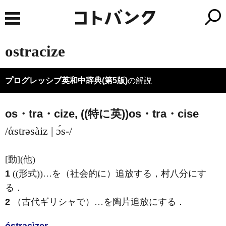
ostracize
プログレッシブ英和中辞典(第5版)
の解説
os・tra・cize, ((特に英))
os・tra・
cise
/άstrəsàiz | ɔ́s-/
[動]
(他)
1
((形式))…を（社会的に）追放する，村八分にす
る
．
2
（古代ギリシャで）…を陶片追放にする
．