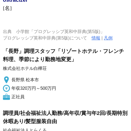
óstracìzer
[名]
出典
小学館「プログレッシブ英和中辞典(第5版)」
プログレッシブ英和中辞典(第5版)について
情報
|
凡例
「長野」調理スタッフ「リゾートホテル・フレンチ
料理、季節により勤務地変更」
株式会社ホテル白樺荘
長野県 松本市
年収320万円～500万円
正社員
調理員/社会福祉法人勤務/高年収/賞与年2回/長期特別
休暇あり/髪型服装自由
社会福祉法人とらくろ