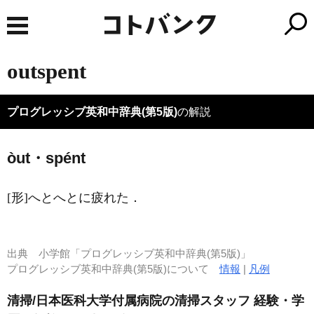
outspent
プログレッシブ英和中辞典(第5版)
の解説
òut・spént
[形]
へとへとに疲れた
．
出典
小学館「プログレッシブ英和中辞典(第5版)」
プログレッシブ英和中辞典(第5版)について
情報
|
凡例
清掃/日本医科大学付属病院の清掃スタッフ 経験・学