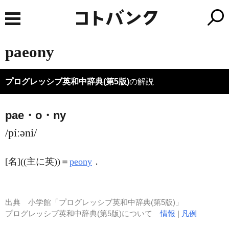
paeony
プログレッシブ英和中辞典(第5版)
の解説
pae・o・ny
/píːəni/
[名]
((主に英))＝
peony
．
出典
小学館「プログレッシブ英和中辞典(第5版)」
プログレッシブ英和中辞典(第5版)について
情報
|
凡例