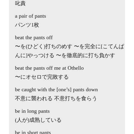
叱責
a pair of pants
パンツ1枚
beat the pants off
〜を(ひどく)打ちのめす 〜を完全に[こてんぱ
んに]やっつける 〜を徹底的に打ち負かす
beat the pants off me at Othello
〜にオセロで完敗する
be caught with the [one’s] pants down
不意に襲われる 不意打ちを食らう
be in long pants
(人が)成熟している
be in short pants