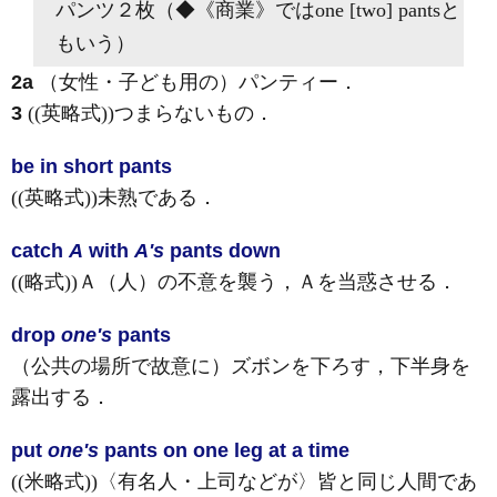
パンツ２枚（◆
《商業》
ではone [two] pantsと
もいう）
2a
（女性・子ども用の）パンティー
．
3
((英略式))つまらないもの
．
be in short pants
((英略式))未熟である
．
catch
A
with
A's
pants down
((略式))Ａ（人）の不意を襲う，Ａを当惑させる
．
drop
one's
pants
（公共の場所で故意に）ズボンを下ろす，下半身を
露出する
．
put
one's
pants on one leg at a time
((米略式))〈有名人・上司などが〉皆と同じ人間であ