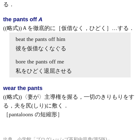
る
．
the pants off
A
((略式))Ａを徹底的に［仮借なく，ひどく］…する
．
beat
the pants off
him
彼を仮借なくなぐる
bore
the pants off
me
私をひどく退屈させる
wear the pants
((略式))〈妻が〉主導権を握る，一切のきりもりをす
る，夫を尻
(しり)
に敷く
．
［pantaloons の短縮形］
出典
小学館「プログレッシブ英和中辞典(第5版)」