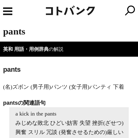
pants
英和 用語・用例辞典
の解説
pants
(名)ズボン (男子用)パンツ (女子用)パンティ 下着
pantsの関連語句
a kick in the pants
みじめな敗北 ひどい妨害 失望 挫折(ざせつ)
興奮 スリル 冗談 (発奮させるための)厳しい