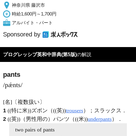
神奈川県 藤沢市
時給1,600円～1,700円
アルバイト・パート
Sponsored by
プログレッシブ英和中辞典(第5版)
の解説
pants
/pǽnts/
[名]
〔複数扱い〕
1
((特に米))ズボン（((英))
trousers
）；スラックス
．
2
((英))（男性用の）パンツ（((米))
underpants
）
．
two pairs of
pants