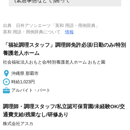
(緊急事態などで)困って
出典
日外アソシエーツ「英和 用語・用例辞典」
英和 用語・用例辞典について
情報
「福祉調理スタッフ」調理師免許必須/日勤のみ/特別
養護老人ホーム
社会福祉法人おもと会/特別養護老人ホーム おもと園
沖縄県 那覇市
時給1,023円
アルバイト・パート
調理師・調理スタッフ/私立認可保育園/未経験OK/交
通費支給/残業なし/研修あり
株式会社アスカ