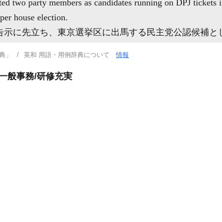
ed two party members as candidates running on DPJ tickets in
per house election.
告示に先立ち、東京選挙区に出馬する民主党公認候補と
典」
英和 用語・用例辞典について
情報
一般事務/研修充実