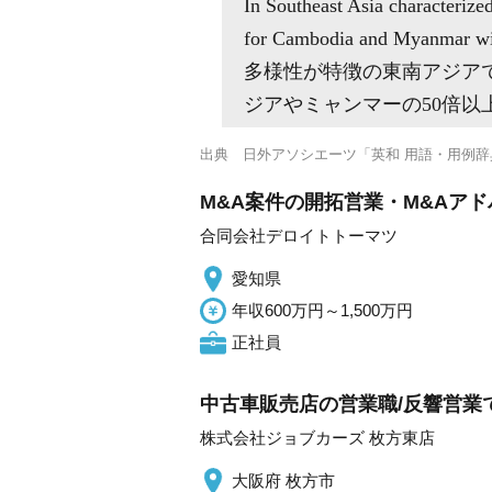
In Southeast Asia characterize
for Cambodia and Myanmar with
多様性が特徴の東南アジアで
ジアやミャンマーの50倍以
出典
日外アソシエーツ「英和 用語・用例辞
M&A案件の開拓営業・M&Aア
合同会社デロイトトーマツ
愛知県
年収600万円～1,500万円
正社員
中古車販売店の営業職/反響営業で
株式会社ジョブカーズ 枚方東店
大阪府 枚方市