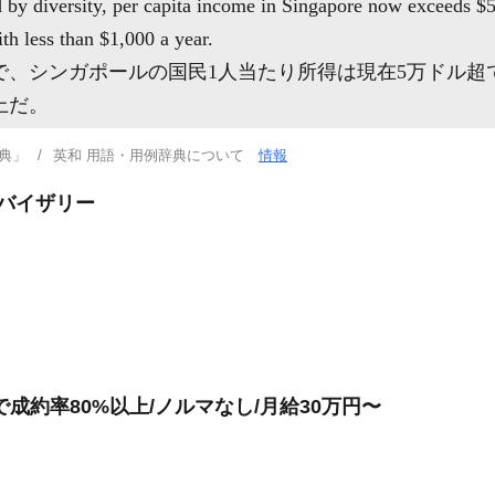
d by diversity, per capita income in Singapore now exceeds $
 less than $1,000 a year.
、シンガポールの国民1人当たり所得は現在5万ドル超で、
上だ。
典」
英和 用語・用例辞典について
情報
ドバイザリー
成約率80%以上/ノルマなし/月給30万円〜