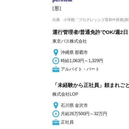
[形]
出典
小学館「プログレッシブ英和中辞典(第5
運行管理者/普通免許でOK/週2
東京バス株式会社
沖縄県 那覇市
時給1,063円～1,329円
アルバイト・パート
「未経験から正社員」頼まれごと
株式会社LOP
石川県 金沢市
月給26万500円～32万円
正社員