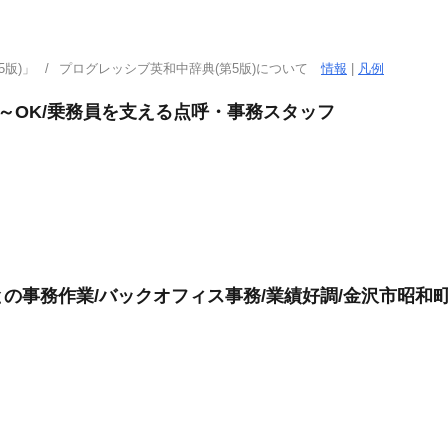
版)」
プログレッシブ英和中辞典(第5版)について
情報
|
凡例
日～OK/乗務員を支える点呼・事務スタッフ
の事務作業/バックオフィス事務/業績好調/金沢市昭和町