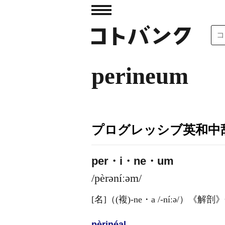
perineum
プログレッシブ英和中辞
per・i・ne・um
/pèrəníːəm/
[名]
（
(複)
-ne・a
/-níːə/
）
《解剖》
pèrinéal