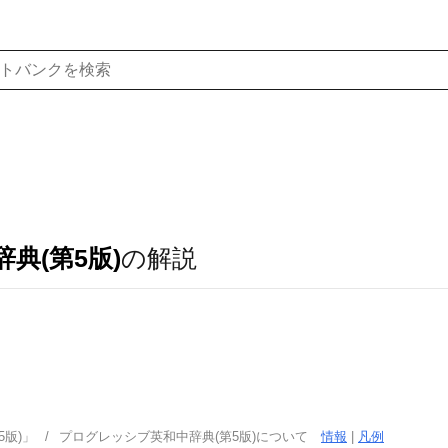
典(第5版)
の解説
版)」
プログレッシブ英和中辞典(第5版)について
情報
|
凡例