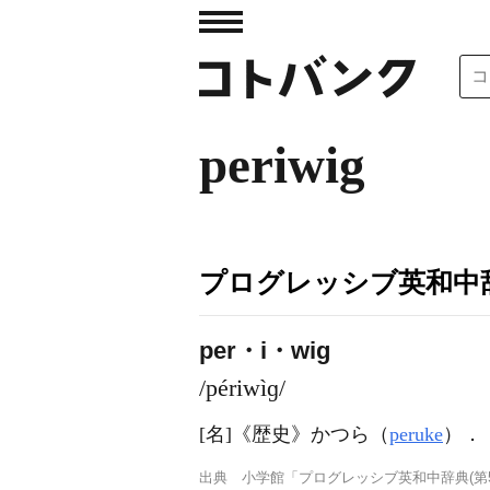
periwig
プログレッシブ英和中辞
per・i・wig
/périwìɡ/
[名]
《歴史》
かつら（
peruke
）
．
出典
小学館「プログレッシブ英和中辞典(第5