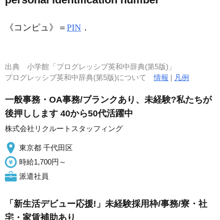
《コンピュ》
＝
PIN
．
出典
小学館「プログレッシブ英和中辞典(第5版)」
プログレッシブ英和中辞典(第5版)について
情報
|
凡例
一般事務・OA事務/ブランクあり、未経験?私たちが
後押しします 40から50代活躍中
株式会社リクルートスタッフィング
東京都 千代田区
時給1,700円～
派遣社員
「新生活デビュー応援!」未経験採用枠/事務/寮・社
宅・家賃補助あり