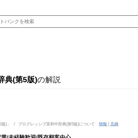
典(第5版)
の解説
版)」
プログレッシブ英和中辞典(第5版)について
情報
|
凡例
業/未経験歓迎/既存顧客中心