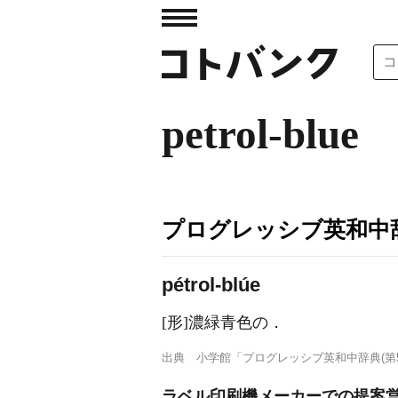
petrol-blue
プログレッシブ英和中辞
pétrol-blúe
[形]
濃緑青色の
．
出典
小学館「プログレッシブ英和中辞典(第5
ラベル印刷機メーカーでの提案営