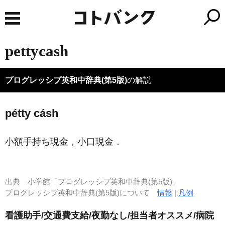
pettycash
プログレッシブ英和中辞典(第5版)
の解説
pétty cásh
小額手持ち現金，小口現金
．
出典
小学館「プログレッシブ英和中辞典(第5版)」
プログレッシブ英和中辞典(第5版)について
情報
|
凡例
看護助手/交通費支給/夜勤なし/担当者オススメ/病院