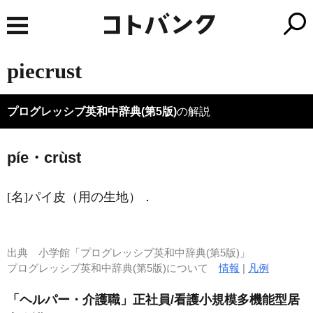
piecrust
プログレッシブ英和中辞典(第5版)
の解説
píe・crùst
[名]
パイ皮（用の生地）
．
出典
小学館「プログレッシブ英和中辞典(第5版)」
プログレッシブ英和中辞典(第5版)について
情報
|
凡例
「ヘルパー・介護職」正社員/看護小規模多機能型居