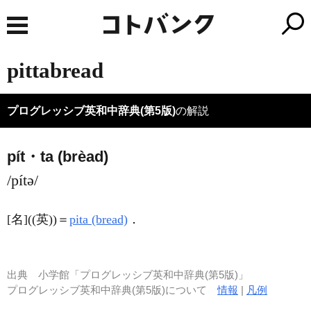
pittabread
プログレッシブ英和中辞典(第5版)
の解説
pít・ta (brèad)
/pítə/
[名]
((英))＝
pita (bread)
．
出典
小学館「プログレッシブ英和中辞典(第5版)」
プログレッシブ英和中辞典(第5版)について
情報
|
凡例