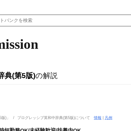
ission
典(第5版)
の解説
版)」
プログレッシブ英和中辞典(第5版)について
情報
|
凡例
時短勤務OK/未経験歓迎/扶養内OK