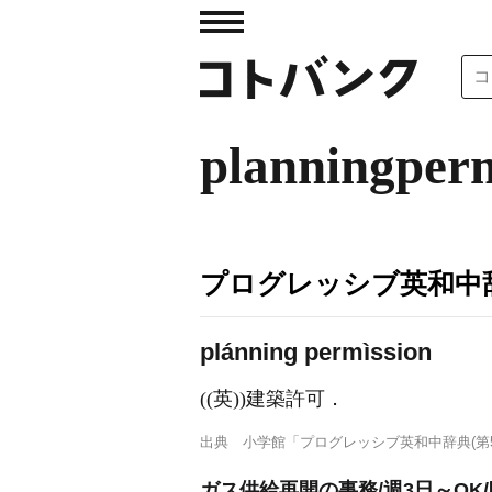
planningperm
プログレッシブ英和中辞
plánning permìssion
((英))建築許可
．
出典
小学館「プログレッシブ英和中辞典(第5
ガス供給再開の事務/週3日～OK/