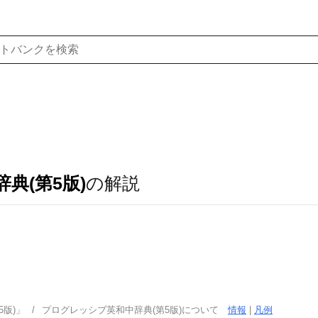
典(第5版)
の解説
版)」
プログレッシブ英和中辞典(第5版)について
情報
|
凡例