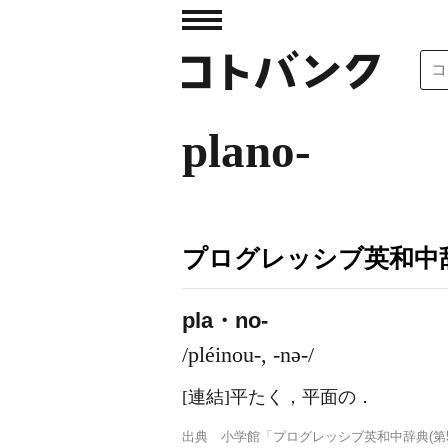
plano-
プログレッシブ英和中辞
pla・no-
/pléinou-, -nə-/
[連結]
平たく，平面の
．
出典
小学館「プログレッシブ英和中辞典(第5