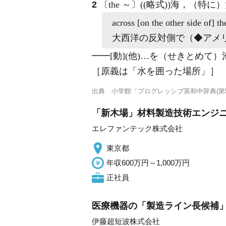
2
〔the ～〕((略式))海，（特に
across [on the other side of]
th
大西洋の反対側で（◆アメ
━━
[動]
(他)
…を（せきとめて）
［原義は「水を囲った場所」］
出典
小学館「プログレッシブ英和中辞典(第5
「新木場」材料製造技術エンジニア
エレファンテック株式会社
東京都
年収600万円～1,000万円
正社員
医療機器の「製造ライン長候補」 
伊藤超短波株式会社