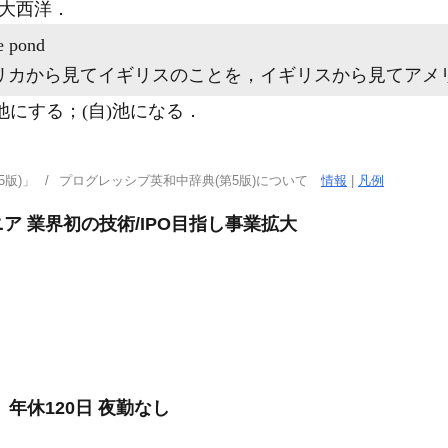
）大西洋
．
e pond
リカから見てイギリスのことを，イギリスから見てアメ
池にする；
(自)
池になる
．
版)」
プログレッシブ英和中辞典(第5版)について
情報
|
凡例
 業界初の技術/IPO目指し事業拡大
年休120日 夜勤なし