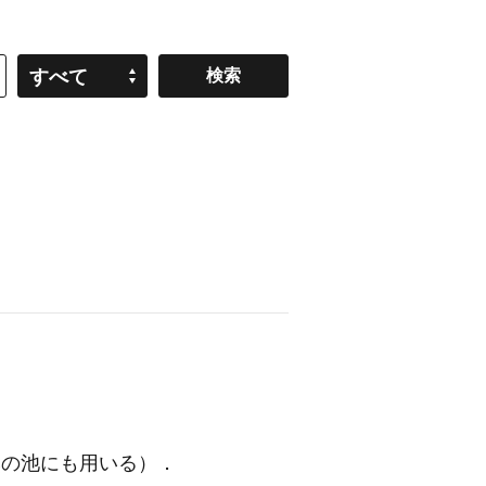
すべて
自然の池にも用いる）
．