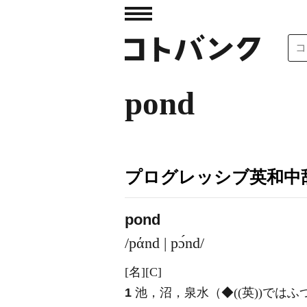
pond
プログレッシブ英和中辞
pond
/pάnd | pɔ́nd/
[名]
[C]
1
池，沼，泉水（◆((英))ではふ