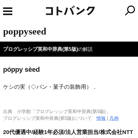
poppyseed
プログレッシブ英和中辞典(第5版)
の解説
póppy sèed
ケシの実（◇パン・菓子の装飾用）
．
出典
小学館「プログレッシブ英和中辞典(第5版)」
プログレッシブ英和中辞典(第5版)について
情報
|
凡例
20代優遇中/経験1年必須/法人営業担当/株式会社NTT