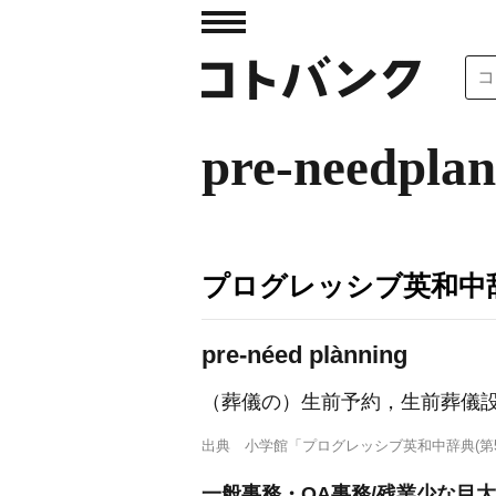
pre-needpla
プログレッシブ英和中辞
pre-néed plànning
（葬儀の）生前予約，生前葬儀
出典
小学館「プログレッシブ英和中辞典(第5
一般事務・OA事務/残業少な目