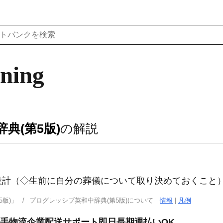
nning
典(第5版)
の解説
設計（◇生前に自分の葬儀について取り決めておくこと
版)」
プログレッシブ英和中辞典(第5版)について
情報
|
凡例
大手物流企業配送サポート即日長期週払いOK