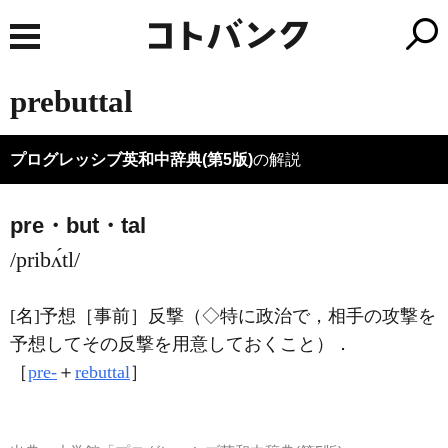
prebuttal
プログレッシブ英和中辞典(第5版)
の解説
pre・but・tal
/pribʌ́tl/
[名]
予想［事前］反撃（◇特に政治で，相手の攻撃を
予想してその反撃を用意しておくこと）
．
［
pre-
＋
rebuttal
］