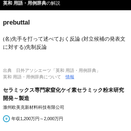
英和 用語・用例辞典
の解説
prebuttal
(名)先手を打って述べておく反論 (対立候補の発表文
に対する)先制反論
出典
日外アソシエーツ「英和 用語・用例辞典」
英和 用語・用例辞典について
情報
セラミックス専門家窒化ケイ素セラミック粉末研究
開発～製造
滁州欧美克新材料科技有限公司
年収1,200万円～2,000万円