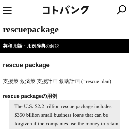
rescuepackage
英和 用語・用例辞典
の解説
rescue package
支援策 救済策 支援計画 救助計画 (=rescue plan)
rescue packageの用例
The U.S. $2.2 trillion rescue package includes
$350 billion small business loans that can be
forgiven if the companies use the money to retain