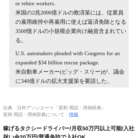
or rehire workers.
米国の2兆2000億ドルの救済策には、従業員
の雇用維持や再雇用に使えば返済免除となる
3500憶ドルの小規模企業向け融資含まれてい
る。
U.S. automakers pleaded with Congress for an
expanded $34 billion rescue package.
米自動車メーカー(ビッグ・スリー)が、議会
に340億ドルの拡大支援策を要請した。
出典
日外アソシエーツ「英和 用語・用例辞典」
英和 用語・用例辞典について
情報
稼げるタクシードライバー/月収50万円以上可能/入社
祝い金20万円/普通免許で入社OK