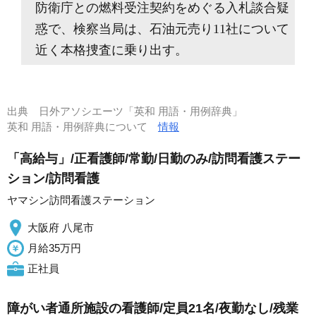
防衛庁との燃料受注契約をめぐる入札談合疑
惑で、検察当局は、石油元売り11社について
近く本格捜査に乗り出す。
出典
日外アソシエーツ「英和 用語・用例辞典」
英和 用語・用例辞典について
情報
「高給与」/正看護師/常勤/日勤のみ/訪問看護ステー
ション/訪問看護
ヤマシン訪問看護ステーション
大阪府 八尾市
月給35万円
正社員
障がい者通所施設の看護師/定員21名/夜勤なし/残業