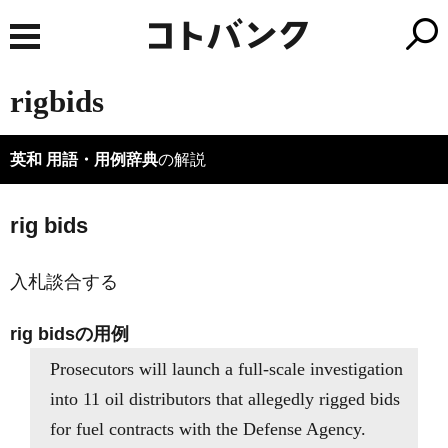
rigbids
英和 用語・用例辞典
の解説
rig bids
入札談合する
rig bidsの用例
Prosecutors will launch a full-scale investigation
into 11 oil distributors that allegedly rigged bids
for fuel contracts with the Defense Agency.