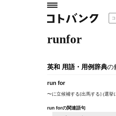
runfor
英和 用語・用例辞典
の
run for
〜に立候補する[出馬する] (選挙
run forの関連語句