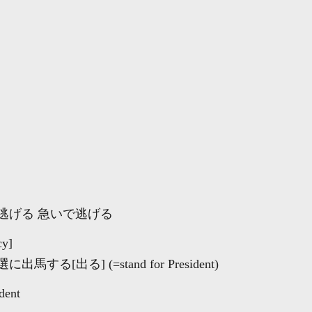
逃げる 急いで逃げる
cy]
[出る] (=stand for President)
dent