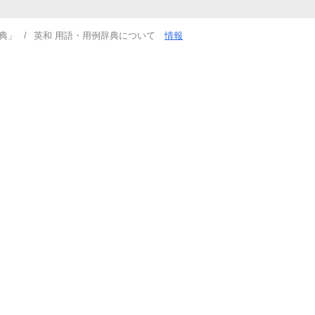
典」
英和 用語・用例辞典について
情報