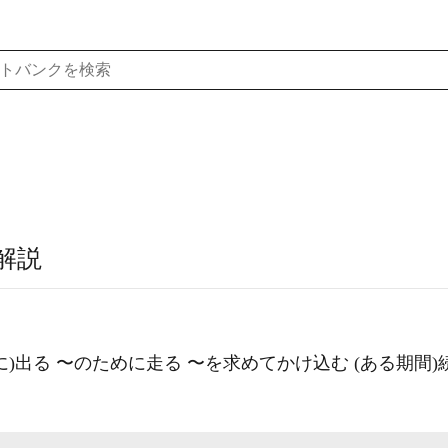
解説
に)出る 〜のために走る 〜を求めてかけ込む (ある期間)