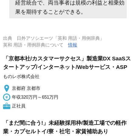
経営統合で、両当事者は規模の利益と相乗効
果を期待することができる。
出典
日外アソシエーツ「英和 用語・用例辞典」
英和 用語・用例辞典について
情報
「京都本社/カスタマーサクセス」製造業DX SaaSス
タートアップ/インターネット/Webサービス・ASP
ものレボ株式会社
京都府 京都市
年収320万円～651万円
正社員
「まだ間に合う!」未経験採用枠/製造工場での軽作
業・カプセルトイ/寮・社宅・家賃補助あり