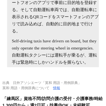
ートフオンのアプリで事前に目的地を登録す
る。そして自動運転車両では、自動運転車に
表示されるQRコードをスマートフォンのアプ
リで読み込めば、自動的に目的地まで行け
る。
Self-driving taxis have drivers on board, but they
only operate the steering wheel in emergencies.
自動運転タクシーには運転手が乗るが、運転
手は緊急時にしかハンドルを握らない。
出典
日外アソシエーツ「英和 用語・用例辞典」
英和 用語・用例辞典について
情報
「練馬区」資格不問/訪問介護の受付・介護事務/時給
1,300円から・週2日可・扶養内OK・未経験可