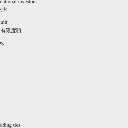
national investors
比率
imit
保有限度額
ng
olding ties