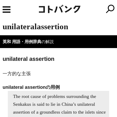
unilateralassertion
英和 用語・用例辞典
の解説
unilateral assertion
一方的な主張
unilateral assertionの用例
The root cause of problems surrounding the
Senkakus is said to lie in China’s unilateral
assertion of a groundless claim to the islets since