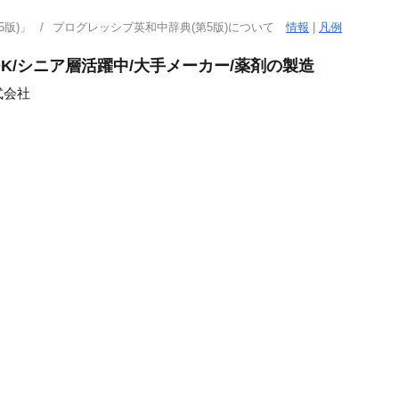
版)」
プログレッシブ英和中辞典(第5版)について
情報
|
凡例
OK/シニア層活躍中/大手メーカー/薬剤の製造
式会社