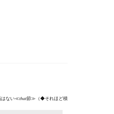
議はない≪
that
節≫（◆それほど積