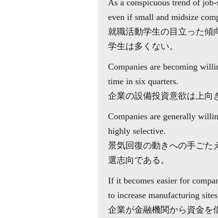
As a conspicuous trend of job-
even if small and midsize comp
就職活動学生の目立った傾
学生は多くない。
Companies are becoming willing
time in six quarters.
企業の設備投資意欲は上向
Companies are generally willi
highly selective.
景気回復の動きへの手ごた
選志向である。
If it becomes easier for compan
to increase manufacturing site
企業が金融機関から資金を