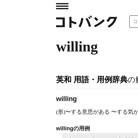
willing
英和 用語・用例辞典
の
willing
(形)〜する意思がある 〜する気
willingの用例