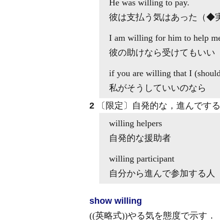
He was
willing to
pay.
彼は支払う気はあった（◆
I am
willing
for him
to
help m
彼の助けなら受けてもいい
if you are
willing that
I (should
私がそうしていいのなら
2
〔限定〕自発的な，進んでする
willing
helpers
自発的な援助者
willing
participant
自分から進んで参加する人
show willing
((英略式))やる気を態度で示す
．