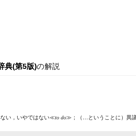
典(第5版)
の解説
ない，いやではない≪
to do
≫；（…ということに）異