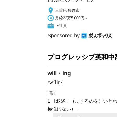
株式会社スタッフサービス
三重県 鈴鹿市
月給22万5,000円～
正社員
Sponsored by
プログレッシブ英和中辞
will・ing
/wíliŋ/
[形]
1
〔叙述〕（…するのを）いとわ
極性はない）
．