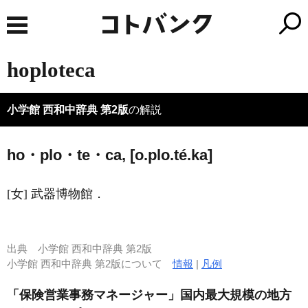
hoploteca
小学館 西和中辞典 第2版
の解説
ho・plo・te・ca, [o.plo.té.ka]
[女] 武器博物館．
出典
小学館 西和中辞典 第2版
小学館 西和中辞典 第2版について
情報
|
凡例
「保険営業事務マネージャー」国内最大規模の地方