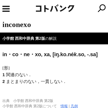
inconexo
小学館 西和中辞典 第2版
の解説
in・co・ne・xo, xa, [iŋ.ko.né
k
.so, -.sa]
[形]
1
関連のない．
2
まとまりのない，一貫しない．
出典
小学館 西和中辞典 第2版
小学館 西和中辞典 第2版について
情報
|
凡例