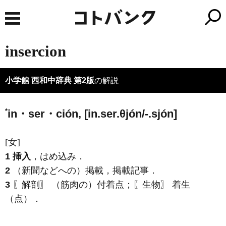
insercion
小学館 西和中辞典 第2版
の解説
*
in・ser・ción, [in.ser.θjón/-.sjón]
[女]
1
挿入
，はめ込み．
2
（新聞などへの）掲載，掲載記事．
3
〖解剖〗 （筋肉の）付着点；〖生物〗 着生
（点）．