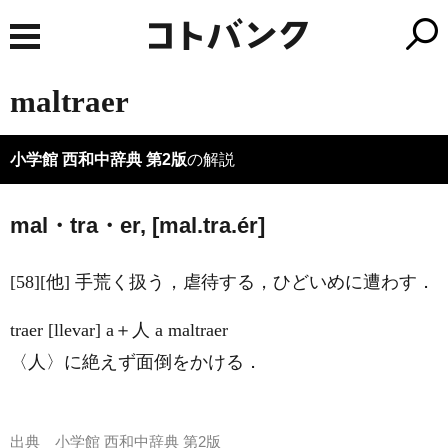
maltraer
小学館 西和中辞典 第2版
の解説
mal・tra・er, [mal.tra.ér]
[58][他] 手荒く扱う，虐待する，ひどいめに遭わす．
traer [llevar] a＋人 a maltraer
〈人〉に絶えず面倒をかける．
出典
小学館 西和中辞典 第2版