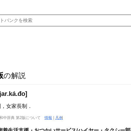
版
の解説
ar.ká.đo]
制，女家長制．
西和中辞典 第2版について
情報
|
凡例
密着生活支援・おつかいサービス/ハイヤー・タクシー部