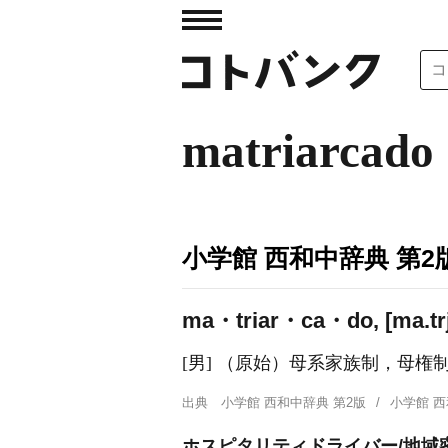
matriarcado
小学館 西和中辞典 第2
ma・triar・ca・do, [ma.trj
[男] （原始）母系家族制，母権
出典
小学館 西和中辞典 第2版
小学館 
ホスピタリティドライバー/地域