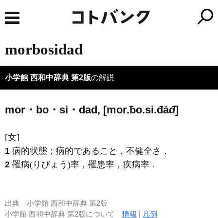
morbosidad
小学館 西和中辞典 第2版
の解説
mor・bo・si・dad, [mor.ƀo.si.đá
đ
]
[女]
1
病的状態；病的であること，不健全さ．
2
罹病(りびょう)率，罹患率，疾病率．
出典
小学館 西和中辞典 第2版
小学館 西和中辞典 第2版について
情報
|
凡例