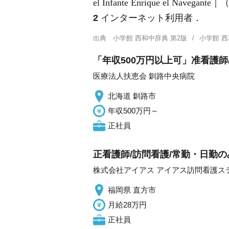
el Infante Enrique el N
2
インターネット利用者．
出典
小学館 西和中辞典 第2版
小学館 
「年収500万円以上可」准看護師
医療法人扶恵会 釧路中央病院
北海道 釧路市
年収500万円～
正社員
正看護師/訪問看護/常勤・日勤の
株式会社アイアス アイアス訪問看護ス
福岡県 直方市
月給28万円
正社員