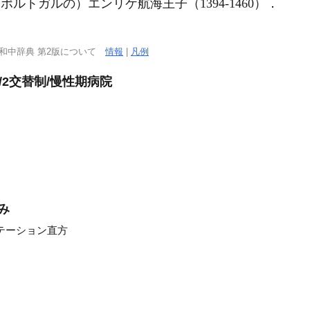
avegante｜（ポルトガルの）エンリケ航海王子（1394-1460）．
西和中辞典 第2版について
情報
|
凡例
/2交替制/慢性期病院
み
テーション直方