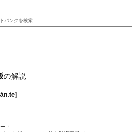
版
の解説
n.te]
空士．