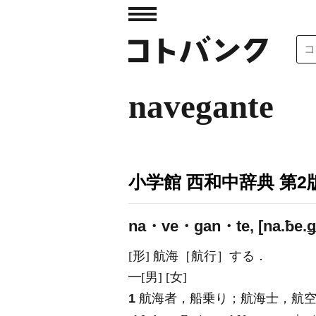
navegante
小学館 西和中辞典 第2
na・ve・gan・te, [na.ƀe.ǥá
[形] 航海［航行］する．
━[男] [女]
1
航海者，船乗り；航海士，航