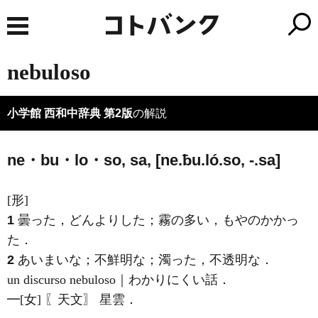
nebuloso
小学館 西和中辞典 第2版
の解説
ne・bu・lo・so, sa, [ne.ƀu.ló.so, -.sa]
[形]
1
曇った，どんよりした；霧の多い，もやのかかっ
た．
2
あいまいな；不鮮明な；濁った，不透明な．
un discurso nebuloso｜わかりにくい話．
━[女] 〖天文〗 星雲．