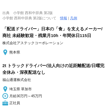
出典
小学館 西和中辞典 第2版
小学館 西和中辞典 第2版について
情報
|
凡例
「配送ドライバー」日本の「食」を支えるメーカー/
商社 未経験歓迎・残業月10h・年間休日115日
株式会社アステックコーポレーション
熊本県
2t トラックドライバー/法人向けの近距離配送/日曜完
全休み・深夜配送なし
福山通運株式会社
埼玉県 草加市
月給30万円～45万円
正社員