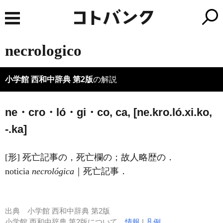
necrologico
小学館 西和中辞典 第2版
の解説
ne・cro・ló・gi・co, ca, [ne.kro.ló.xi.ko,
-.ka]
[形] 死亡記事の，死亡欄の；故人略歴の．
noticia
necrológica
｜死亡記事．
出典
小学館 西和中辞典 第2版
小学館 西和中辞典 第2版について
情報
|
凡例