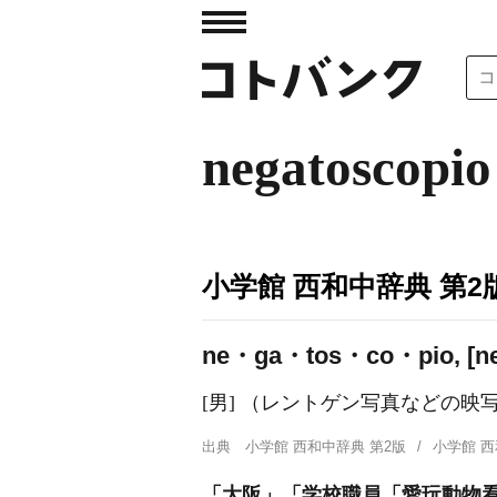
negatoscopio
小学館 西和中辞典 第2
ne・ga・tos・co・pio, [ne.ǥ
[男] （レントゲン写真などの
出典
小学館 西和中辞典 第2版
小学館 
「大阪」「学校職員「愛玩動物看