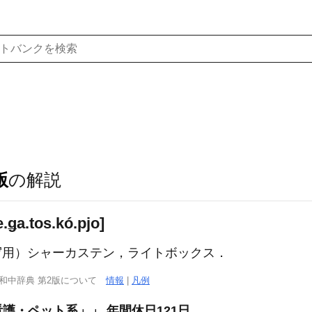
版
の解説
a.tos.kó.pjo]
映写用）シャーカステン，ライトボックス．
西和中辞典 第2版について
情報
|
凡例
護・ペット系」」 年間休日121日